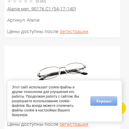
(0.00)
Alanie мет. 90176 C1 (54-17-140)
Артикул:
Alanie
Цены доступны после
регистрации
Этот сайт использует cookie-файлы и
другие технологии для улучшения его
(0.00)
работы. Продолжая работу с сайтом, Вы
Хорошо
Alanie мет. 90176 C3 (54-17-140)
разрешаете использование cookie-
файлов. Вы всегда можете отключить
файлы cookie в настройках Вашего
Артикул:
Alanie
браузера.
Цены доступны после
регистрации